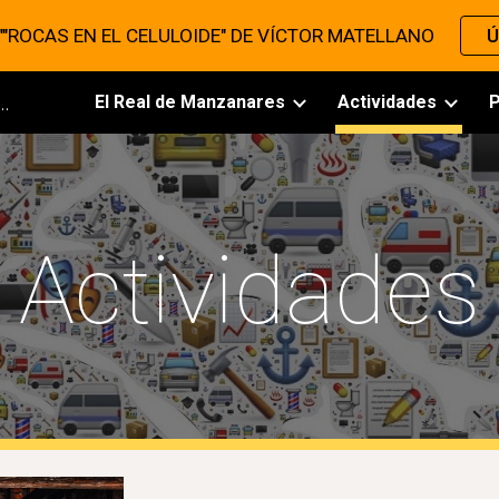
 ""ROCAS EN EL CELULOIDE" DE VÍCTOR MATELLANO
Ú
ip to main content
Skip to navigat
ultural El Real de Manzanares
El Real de Manzanares
Actividades
P
Actividades